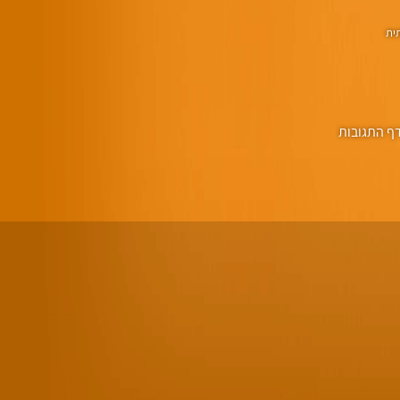
תית
ף התגובות