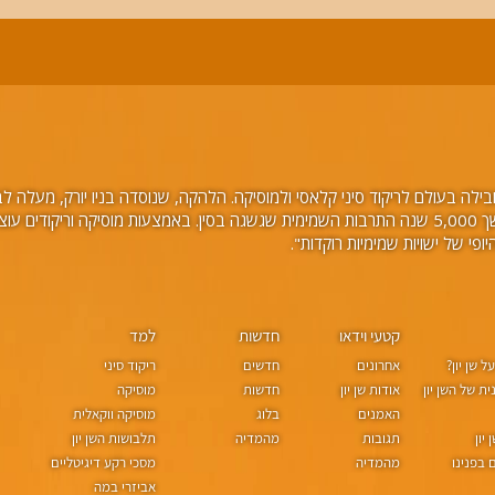
לה בעולם לריקוד סיני קלאסי ולמוסיקה. הלהקה, שנוסדה בניו יורק, מעלה לבמה 
עלילתיים, בליווי תזמורת וזמרים סולנים. במשך 5,000 שנה התרבות השמימית שגשגה בסין. באמצע
קטעי וידאו
חדשות
למד
 שן יון?
אחרונים
חדשים
ריקוד סיני
ת של השן יון
אודות שן יון
חדשות
מוסיקה
האמנים
בלוג
מוסיקה ווקאלית
יון
תגובות
מהמדיה
תלבושות השן יון
בפנינו
מהמדיה
מסכי רקע דיגיטליים
אביזרי במה