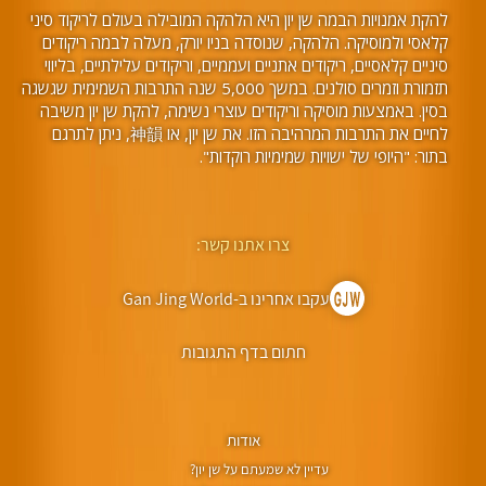
להקת אמנויות הבמה שן יון היא הלהקה המובילה בעולם לריקוד סיני
קלאסי ולמוסיקה. הלהקה, שנוסדה בניו יורק, מעלה לבמה ריקודים
סיניים קלאסיים, ריקודים אתניים ועממיים, וריקודים עלילתיים, בליווי
תזמורת וזמרים סולנים. במשך 5,000 שנה התרבות השמימית שגשגה
בסין. באמצעות מוסיקה וריקודים עוצרי נשימה, להקת שן יון משיבה
לחיים את התרבות המרהיבה הזו. את שן יון, או 神韻, ניתן לתרגם
בתור: "היופי של ישויות שמימיות רוקדות".
צרו אתנו קשר:
עקבו אחרינו ב-Gan Jing World
חתום בדף התגובות
אודות
עדיין לא שמעתם על שן יון?