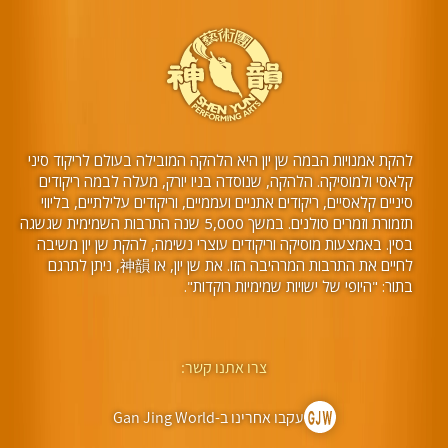
להקת אמנויות הבמה שן יון היא הלהקה המובילה בעולם לריקוד סיני
קלאסי ולמוסיקה. הלהקה, שנוסדה בניו יורק, מעלה לבמה ריקודים
סיניים קלאסיים, ריקודים אתניים ועממיים, וריקודים עלילתיים, בליווי
תזמורת וזמרים סולנים. במשך 5,000 שנה התרבות השמימית שגשגה
בסין. באמצעות מוסיקה וריקודים עוצרי נשימה, להקת שן יון משיבה
לחיים את התרבות המרהיבה הזו. את שן יון, או 神韻, ניתן לתרגם
בתור: "היופי של ישויות שמימיות רוקדות".
צרו אתנו קשר:
עקבו אחרינו ב-Gan Jing World