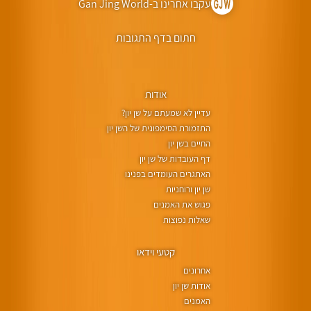
עקבו אחרינו ב-Gan Jing World
חתום בדף התגובות
אודות
עדיין לא שמעתם על שן יון?
התזמורת הסימפונית של השן יון
החיים בשן יון
דף העובדות של שן יון
האתגרים העומדים בפנינו
שן יון ורוחניות
פגוש את האמנים
שאלות נפוצות
קטעי וידאו
אחרונים
אודות שן יון
האמנים