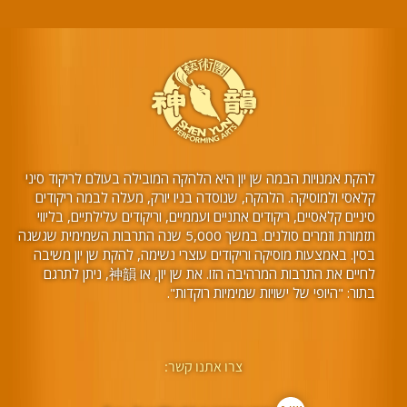
להקת אמנויות הבמה שן יון היא הלהקה המובילה בעולם לריקוד סיני
קלאסי ולמוסיקה. הלהקה, שנוסדה בניו יורק, מעלה לבמה ריקודים
סיניים קלאסיים, ריקודים אתניים ועממיים, וריקודים עלילתיים, בליווי
תזמורת וזמרים סולנים. במשך 5,000 שנה התרבות השמימית שגשגה
בסין. באמצעות מוסיקה וריקודים עוצרי נשימה, להקת שן יון משיבה
לחיים את התרבות המרהיבה הזו. את שן יון, או 神韻, ניתן לתרגם
בתור: "היופי של ישויות שמימיות רוקדות".
צרו אתנו קשר: